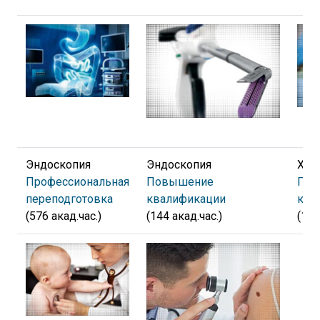
Эндоскопия
Эндоскопия
Хир
Профессиональная
Повышение
Пов
переподготовка
квалификации
ква
(576 акад.час.)
(144 акад.час.)
(144