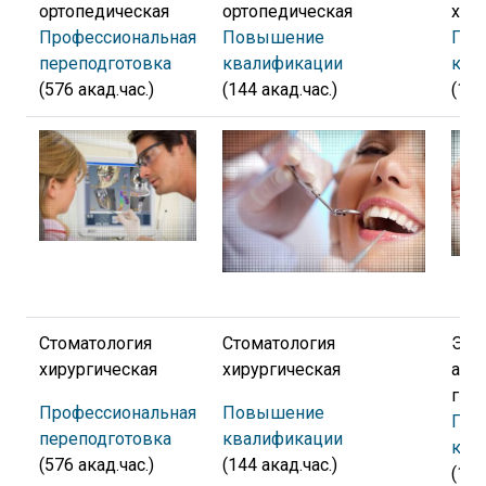
ортопедическая
ортопедическая
хир
Профессиональная
Повышение
Пов
переподготовка
квалификации
ква
(576 акад.час.)
(144 акад.час.)
(144
Стоматология
Стоматология
Энд
хирургическая
хирургическая
аку
гин
Профессиональная
Повышение
Пов
переподготовка
квалификации
ква
(576 акад.час.)
(144 акад.час.)
(144