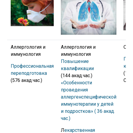
Аллергология и
Аллергология и
Ото
иммунология
иммунология
Пов
Повышение
Профессиональная
ква
квалификации
переподготовка
(144
(144 акад.час.)
(576 акад.час.)
Сур
«Особенности
проведения
аллергенспецифической
иммунотерапии у детей
и подростков» ( 36 акад.
час.
)
Л
екарственная