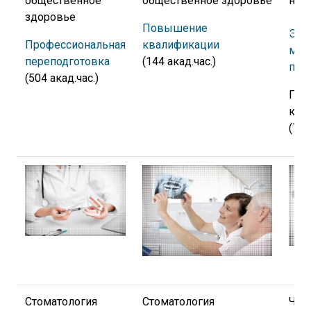
общественное
общественное здоровье
нет
здоровье
Повышение
Экс
Профессиональная
квалификации
мед
переподготовка
(144 акад.час.)
пом
(504 акад.час.)
Пов
ква
(72 
Стоматология
Стоматология
Чел