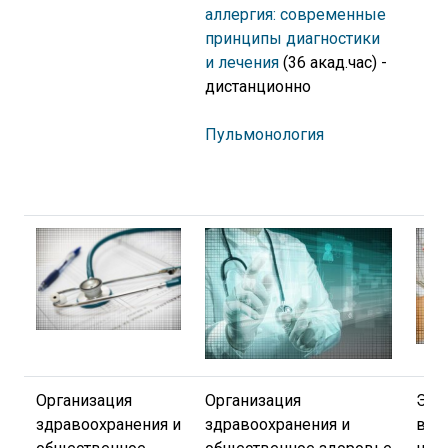
аллергия: современные
принципы диагностики
и лечения
(36 акад.час) -
дистанционно
Пульмонология
Организация
Организация
Экс
здравоохранения и
здравоохранения и
вре