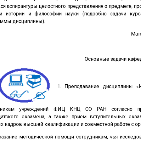
ся аспирантуры целостного представления о предмете, про
ти истории и философии науки (подробно задачи ку
аммы дисциплины).
Мат
Основные задачи кафе
1. Преподавание дисциплины «
дникам учреждений ФИЦ КНЦ СО РАН согласно про
датского экзамена, а также прием вступительных экза
х кадров высшей квалификации и совместной работе с о
зание методической помощи сотрудникам, чья исследова