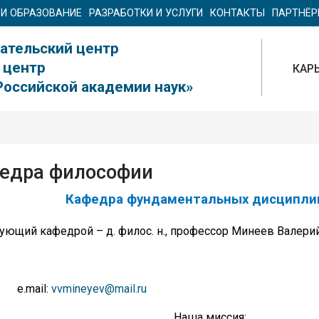
 И ОБРАЗОВАНИЕ
РАЗРАБОТКИ И УСЛУГИ
КОНТАКТЫ
ПАРТНЁ
ательский центр
 центр
КАР
Российской академии наук»
едра философии
Кафедра фундаментальных дисциплин
ующий кафедрой – д. филос. н., профессор Минеев Валери
mail:
vvmineyev@mail.ru
аша миссия: