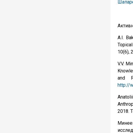
Шапаре
Активн
A.I. Ba
Topical
10(6),
V.V. Mi
Knowled
and R
http:/
Anatoli
Anthro
2018. 
Минее
исслед