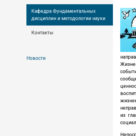
Кафедра Фундаментальных
дисциплин и методологии науки
Контакты
напра
Новости
Жизнен
событи
сообщ
ценнос
воспи
жизне
неправ
из гл
социал
Непос