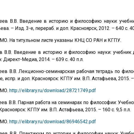
еев В.В. Введение в историю и философию науки: учебник 
ва. – Изд. 3-е, перераб. и доп. Красноярск, 2012. – 640 с. 40
МО. На титульном листе указаны КНЦ СО РАН и КГПУ.
 В.В. Введение в историю и философию науки: учебник для
: Директ-Медиа, 2014. – 639 с. 40 п.л.
еев В.В. Лекционно-семинарская рабочая тетрадь по фило
е, испр. и доп. Красноярск: КГПУ им. В.П. Астафьева, 2015. – 
УМО.
http://elibrary.ru/download/28721749.pdf
еев В.В. Парная работа на семинарах по философии: Учебное
Красноярск: КГПУ им. В.П. Астафьева, 2015. – 160 с. 9,5 п.л.
УМО.
http://elibrary.ru/download/86946542.pdf
еев В.В. Практикум по истории и философии науки: Учебн