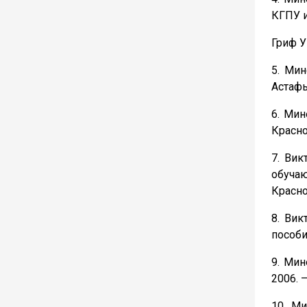
КГПУ и
Гриф 
5. Мин
Астафь
6. Мин
Красно
7. Вик
обуча
Красноя
8. Вик
пособи
9. Мин
2006. –
10. Ми