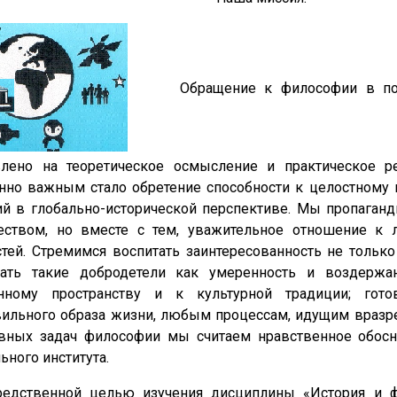
Обращение к философии в полно
влено на теоретическое осмысление и практическое 
но важным стало обретение способности к целостному в
й в глобально-исторической перспективе. Мы пропаганд
еством, но вместе с тем, уважительное отношение к
тей. Стремимся воспитать заинтересованность не только
тать такие добродетели как умеренность и воздержа
нному пространству и к культурной традиции; гото
ильного образа жизни, любым процессам, идущим вразре
авных задач философии мы считаем нравственное обосн
ьного института.
редственной целью изучения дисциплины «История и ф