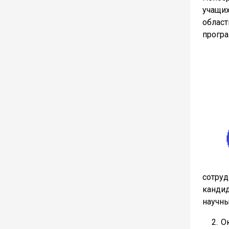
учащих
облас
прогр
сотру
канди
научны
2. Ока