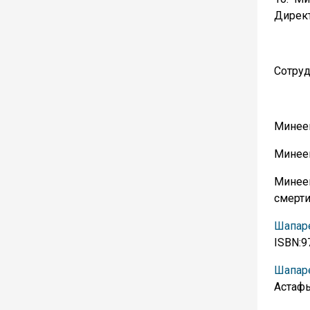
Директ
Сотруд
Минеев
Минеев
Минее
смерти
Шапар
ISBN:9
Шапаре
Астафь