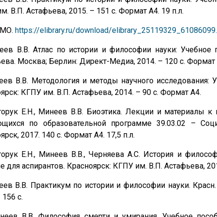
м. В.П. Астафьева, 2015. – 151 с. Формат А4. 19 п.л.
УМО.
https://elibrary.ru/download/elibrary_25119329_61086099
еев В.В. Атлас по истории и философии науки: Учебное 
ева. Москва; Берлин: Директ-Медиа, 2014. – 120 с. Формат 
еев В.В. Методология и методы научного исследования: 
ярск: КГПУ им. В.П. Астафьева, 2014. – 90 с. Формат А4.
торук Е.Н., Минеев В.В. Биоэтика. Лекции и материалы к
ющихся по образовательной программе 39.03.02 – Соци
рск, 2017. 140 с. Формат А4. 17,5 п.л.
торук Е.Н., Минеев В.В., Черняева А.С. История и филосо
е для аспирантов. Красноярск: КГПУ им. В.П. Астафьева, 2017
еев В.В. Практикум по истории и философии науки. Красн. г
 156 с.
неев В.В. Философия смерти и умирания. Учебное пособ