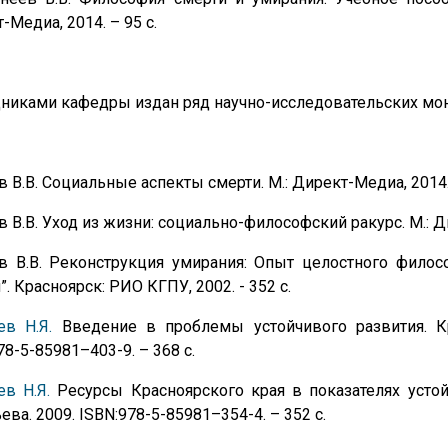
-Медиа, 2014. – 95 с.
никами кафедры издан ряд научно-исследовательских мон
 В.В. Социальные аспекты смерти. М.: Директ-Медиа, 2014. 
 В.В. Уход из жизни: социально-философский ракурс. М.: Д
в В.В. Реконструкция умирания: Опыт целостного фило
”. Красноярск: РИО КГПУ, 2002. - 352 с.
ев Н.Я.
Введение в проблемы устойчивого развития. Кр
78-5-85981–403-9. – 368 с.
в Н.Я.
Ресурсы Красноярского края в показателях устойч
ева. 2009. ISBN:978-5-85981–354-4. – 352 с.