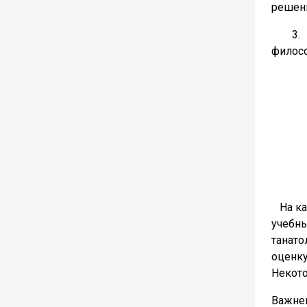
решен
3. Пр
филосо
На каф
учебны
танато
оценк
Некот
Важне