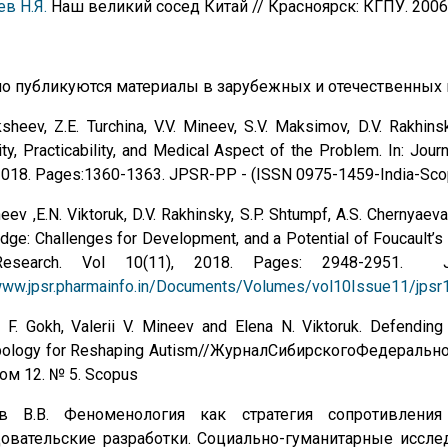
в Н.Я.
Наш великий сосед Китай // Красноярск: КГПУ. 2006.
о публикуются материалы в зарубежных и отечественных 
ksheev, Z.E. Turchina, V.V. Mineev, S.V. Maksimov, D.V. Rakhins
ity, Practicability, and Medical Aspect of the Problem. In: Jo
 2018. Pages:1360-1363. JPSR-PP - (ISSN 0975-1459-India-Sco
neev ,E.N. Viktoruk, D.V. Rakhinsky, S.P. Shtumpf, A.S. Chernyaev
ge: Challenges for Development, and a Potential of Foucault’s 
esearch. Vol 10(11), 2018. Pages: 2948-2951. JP
/www.jpsr.pharmainfo.in/Documents/Volumes/vol10Issue11/jps
i F. Gokh, Valerii V. Mineev and Elena N. Viktoruk. Defending 
pology for Reshaping Autism//ЖурналСибирскогоФедерально
Том 12. № 5. Scopus
в В.В. Феноменология как стратегия сопротивления
овательские разработки. Социально-гуманитарные исследов