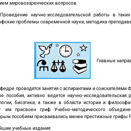
ием мировоззренческих вопросов.
оведение научно-исследовательской работы в таких о
фские проблемы современной науки, методика преподава
Главные напра
едре проводятся занятия с аспирантами и соискателями 
е пособия, активно ведется научно-исследовательская 
логии, биоэтики, а также в области истории и философ
у: им присвоен гриф Учебно-методического объединен
орым пособиям присваивались менее престижные грифы 
йшие учебные издания: