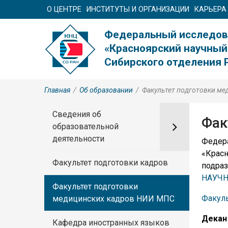
О ЦЕНТРЕ
ИНСТИТУТЫ И ОРГАНИЗАЦИИ
КАРЬЕРА
Федеральный исследов
«Красноярский научный
Сибирского отделения 
Главная
/
Об образовании
/
Факультет подготовки м
Сведения об
Фак
образовательной
деятельности
Федер
«Крас
Факультет подготовки кадров
подра
НАУЧН
Факультет подготовки
Факуль
медицинских кадров НИИ МПС
Декан
Кафедра иностранных языков