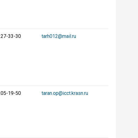
227-33-30
tarh012@mail.ru
205-19-50
taran.op@icct.krasn.ru