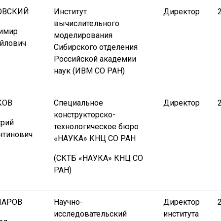
ОВСКИЙ
Институт
Директор
вычислительного
имир
моделирования
йлович
Сибирского отделения
Российской академии
наук (ИВМ СО РАН)
КОВ
Специальное
Директор
конструкторско-
рий
технологическое бюро
нтинович
«НАУКА» КНЦ СО РАН
(СКТБ «НАУКА» КНЦ СО
РАН)
ПАРОВ
Научно-
Директор
исследовательский
института