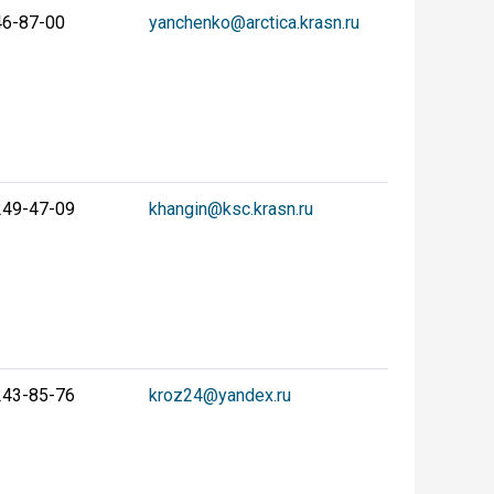
46-87-00
yanchenko@arctica.krasn.ru
249-47-09
khangin@ksc.krasn.ru
243-85-76
kroz24@yandex.ru