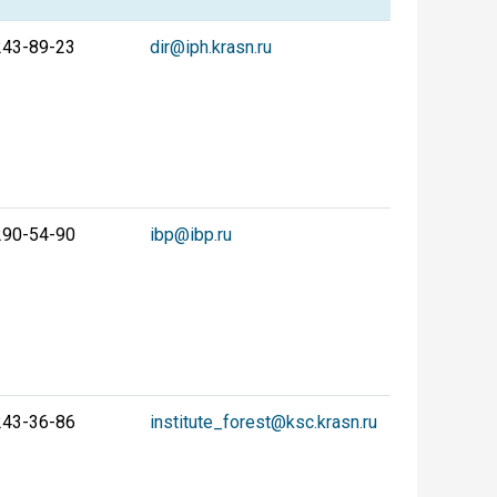
243-89-23
dir@iph.krasn.ru
290-54-90
ibp@ibp.ru
243-36-86
institute_forest@ksc.krasn.ru