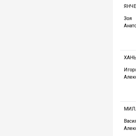
ЯНЧ
Зоя
Анат
ХАН
Игор
Алек
МИЛ
Васи
Алек