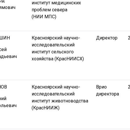
рд
институт медицинских
ямович
проблем севера
(НИИ МПС)
ШИН
Красноярский научно-
Директор
исследовательский
сей
институт сельского
адьевич
хозяйства (КрасНИИСХ)
НОВ
Красноярский научно-
Врио
исследовательский
директора
ний
институт животноводства
ольевич
(КрасНИИЖ)