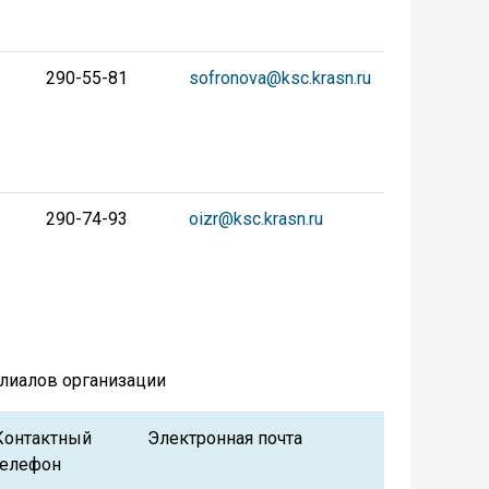
290-55-81
sofronova@ksc.krasn.ru
290-74-93
oizr@ksc.krasn.ru
лиалов организации
Контактный
Электронная почта
телефон