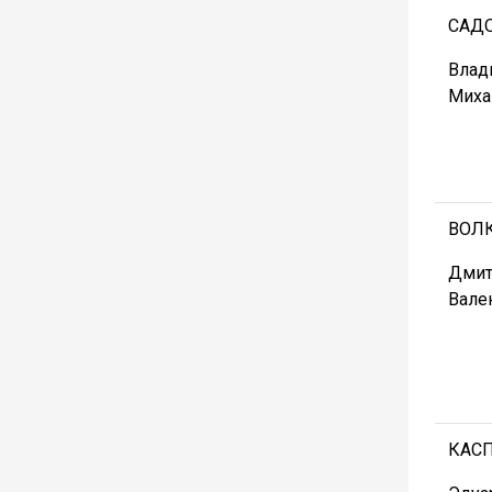
САД
Влад
Миха
ВОЛ
Дмит
Вале
КАС