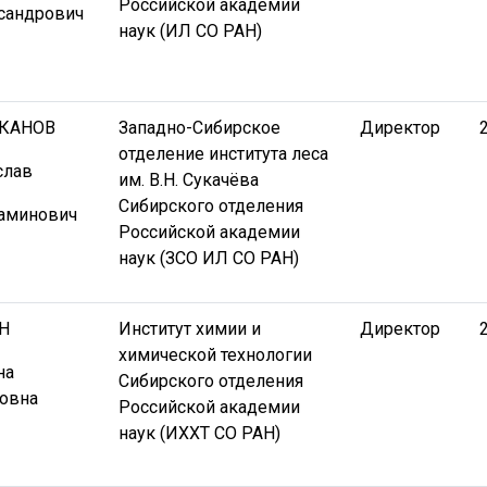
Российской академии
сандрович
наук (ИЛ СО РАН)
АКАНОВ
Западно-Сибирское
Директор
отделение института леса
слав
им. В.Н. Сукачёва
Сибирского отделения
аминович
Российской академии
наук (ЗСО ИЛ СО РАН)
Н
Институт химии и
Директор
химической технологии
на
Сибирского отделения
овна
Российской академии
наук (ИХХТ СО РАН)