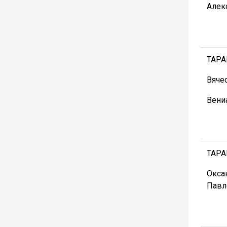
Алек
ТАР
Вяче
Вени
ТАРА
Окса
Павл