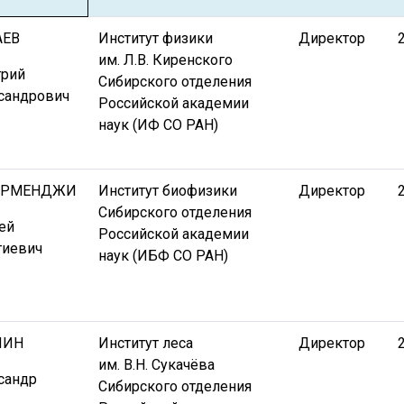
АЕВ
Институт физики
Директор
им. Л.В. Киренского
рий
Сибирского отделения
сандрович
Российской академии
наук (ИФ СО РАН)
ЕРМЕНДЖИ
Институт биофизики
Директор
Сибирского отделения
ей
Российской академии
гиевич
наук (ИБФ СО РАН)
ЧИН
Институт леса
Директор
им. В.Н. Сукачёва
сандр
Сибирского отделения