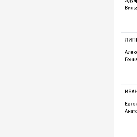
Эдуа
Виль
ЛИП
Алек
Генн
ИВА
Евге
Анат