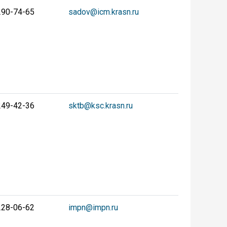
290-74-65
sadov@icm.krasn.ru
249-42-36
sktb@ksc.krasn.ru
228-06-62
impn@impn.ru