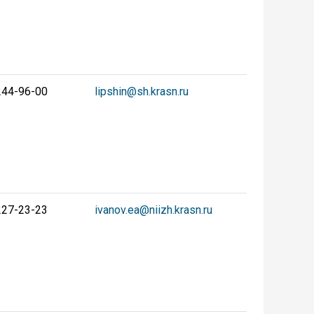
244-96-00
lipshin@sh.krasn.ru
227-23-23
ivanov.ea@niizh.krasn.ru